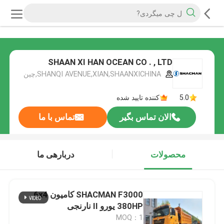
SHAAN XI HAN OCEAN CO . , LTD
SHANQI AVENUE,XIAN,SHAANXICHINA,چین
5.0
کننده تایید شده
الان تماس بگیر
تماس با ما
محصولات
دربارهی ما
SHACMAN F3000 کامیون 6x4
380HP یورو II نارنجی
MOQ：1