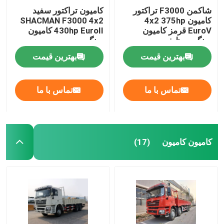
شاکمن F3000 تراکتور
کامیون تراکتور سفید
کامیون 4x2 375hp
SHACMAN F3000 4x2
EuroV قرمز کامیون
430hp EuroII کامیون
سنگین وظیفه
سنگین
بهترین قیمت
بهترین قیمت
تماس با ما
تماس با ما
کامیون کامیون
(17)