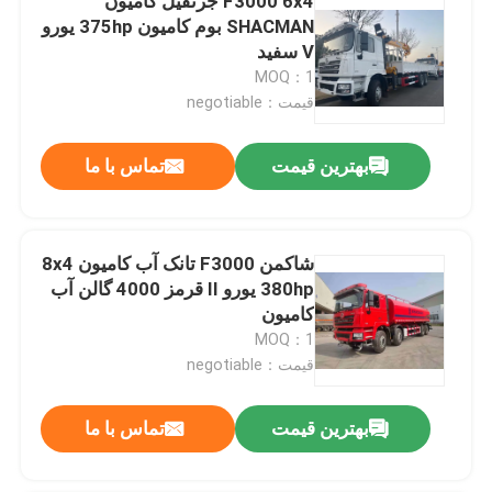
F3000 6x4 جرثقیل کامیون
SHACMAN بوم کامیون 375hp یورو
V سفید
MOQ：1
قیمت：negotiable
بهترین قیمت
تماس با ما
شاکمن F3000 تانک آب کامیون 8x4
380hp یورو II قرمز 4000 گالن آب
کامیون
MOQ：1
قیمت：negotiable
بهترین قیمت
تماس با ما