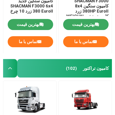
SHACMAN F3000
کامیون سنگین جدید
کامیون سنگین 8x4
SHACMAN F3000 6x4
380HP EuroII زرد
380 EuroII زرد 10 چرخ
کامیون های مخزن نفت
کامیون ضخیم WEICHAI
بهترین قیمت
بهترین قیمت
ماشین زباله فشرده
تماس با ما
تماس با ما
نیمه تریلر
کامیون تراکتور
(102)