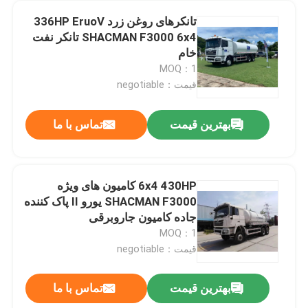
تانکرهای روغن زرد 336HP EruoV
SHACMAN F3000 6x4 تانکر نفت
خام
MOQ：1
قیمت：negotiable
بهترین قیمت
تماس با ما
6x4 430HP کامیون های ویژه
SHACMAN F3000 یورو II پاک کننده
خونه
جاده کامیون جاروبرقی
MOQ：1
قیمت：negotiable
محصولات
بهترین قیمت
تماس با ما
EuroII SHACMAN کامیون فومپر زرد F3000 8x4 کامیون فومپر 380HP راننده راست
درباره ما