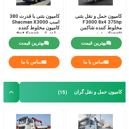
کامیون حمل و نقل بتنی
کامیون بتنی با قدرت 380
F3000 8x4 375hp
اسب Shacman X3000
مخلوط کننده شاکمن
کامیون مخلوط کننده
EuroV سفید
ساختمانی 8x4 Euroii
بهترین قیمت
بهترین قیمت
تماس با ما
تماس با ما
کامیون حمل و نقل گران
(15)