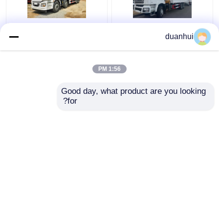
F3000 6x4 جرثقیل
SHACMAN H3000
duanhui
کامیون SHACMAN بوم
جرثقیل کامیون بار 8x4
کامیون 375hp یورو V
380hp گرپل تراش
سفید
کامیون یوروII
1:56 PM
بهترین قیمت
بهترین قیمت
Good day, what product are you looking 
for?
تماس با ما
تماس با ما
بیشتر ببینید
خانه
دربارهی ما
تماس با ما
Desktop Site
نقشه سایت
سیاست حفظ حریم خصوصی