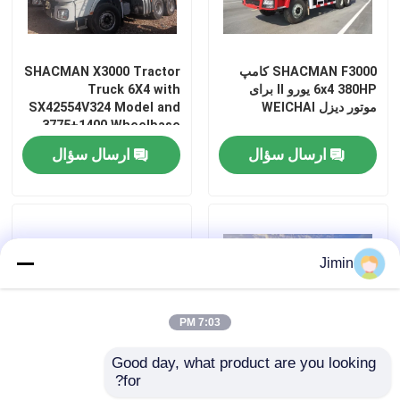
کامیون کامیون
SHACMAN F3000 کامپ
SHACMAN X3000 Tractor
6x4 380HP یورو II برای
Truck 6X4 with
کامیون میکسر بتن
موتور دیزل WEICHAI
SX42554V324 Model and
3775+1400 Wheelbase
for 45～60/80 km/h
ارسال سؤال
ارسال سؤال
کامیون حمل و نقل گران
Speed
کامیون های ویژه
Jimin
کامیون خفیف
7:03 PM
کامیون باربری
Good day, what product are you looking 
for?
کامیون تانکر آب
SHACMAN X5000 6X4
کامیون کشنده SHACMAN