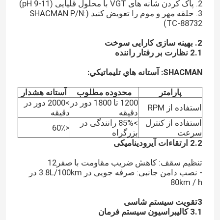
2. پاک کردن شانه های VGT با محلول قلیایی (pH 9-11)
3. حلقه مهر و موم را تعویض کنید (SHACMAN P/N:
TC-88732)
2. بهینه سازی کارایی سوخت
2.1 نظارت بر رفتار راننده
SHACMAN: آستانه هاي تليماتيکي:
پارامتر
محدوده مطلوب
آستانه هشدار
1200 تا 1800 دور در
>2000 دور در
استفاده از RPM
دقیقه
دقیقه
استفاده از کنترل
>85% رانندگی در
<60٪
سرعت
بزرگراه
2.2 ارتقاءات آیرودینامیکی
تنظیم سقف: کاهش ضریب مقاومت با صفر12
- نصب دامن جانبی: صرفه جویی در 3.8L/100km در
80km / h
3تقویت سیستم شاسی
3.1 کالیبراسیون سیستم فرمان