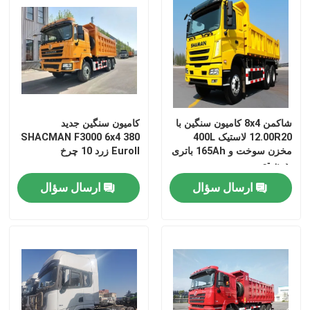
تور کارخانه
کنترل کیفیت
شاکمن 8x4 کامیون سنگین با
کامیون سنگین جدید
با ما تماس بگیرید
12.00R20 لاستیک 400L
SHACMAN F3000 6x4 380
مخزن سوخت و 165Ah باتری
EuroII زرد 10 چرخ
بدون تعمیر
اخبار
ارسال سؤال
ارسال سؤال
درخواست نقل قول
کامیون کمپرسی سنگین
کامیون تراکتور