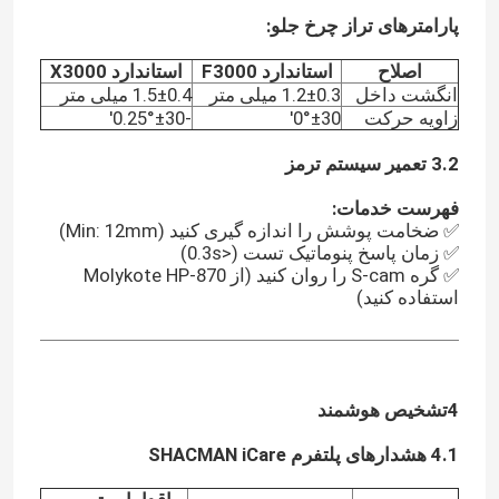
پارامترهای تراز چرخ جلو:
اصلاح
استاندارد F3000
استاندارد X3000
انگشت داخل
1.2±0.3 میلی متر
1.5±0.4 میلی متر
زاویه حرکت
0°±30'
-0.25°±30'
3.2 تعمیر سیستم ترمز
فهرست خدمات:
✅ ضخامت پوشش را اندازه گیری کنید (Min: 12mm)
✅ زمان پاسخ پنوماتیک تست (<0.3s)
✅ گره S-cam را روان کنید (از Molykote HP-870
استفاده کنید)
4تشخیص هوشمند
4.1 هشدارهای پلتفرم SHACMAN iCare