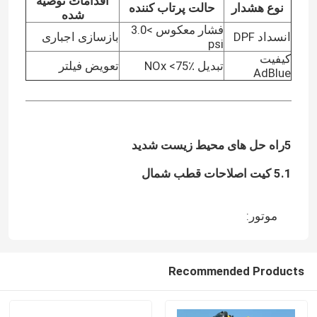
اقدامات توصیه
نوع هشدار
حالت پرتاب کننده
شده
فشار معکوس >3.0
انسداد DPF
بازسازی اجباری
psi
کیفیت
تبدیل NOx <75٪
تعویض فیلتر
AdBlue
5راه حل های محیط زیست شدید
5.1 کیت اصلاحات قطب شمال
موتور:
خونه
محصولات
Recommended Products
درباره ما