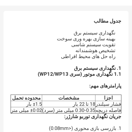
جدول مطالب
نگهداری سیستم برق
بهینه سازی بهره وری سوخت
تقویت سیستم شاسی
تشخیص هوشمندانه
راه حل های محیط افراطی
1. نگهداری سیستم برق
1.1 نگهداری موتور (سری WP12/WP13)
پارامترهای مهم:
اجزا
مشخصات
محدوده تحمل
فشار سیلندر
18 تا 22 بار
±1.5 بار
فاصله دریچه
0.30-0.35 میلی متر (سرد)
±0.02 میلی متر
جریان نگهداری توربو شارژر:
1. بازرسی بازی محوری (<0.08mm)