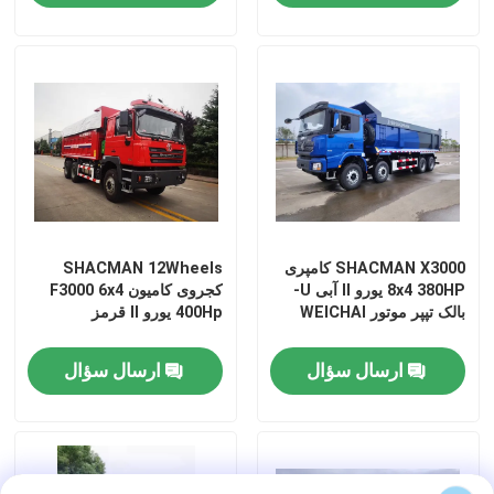
SHACMAN X3000 کامپری
SHACMAN 12Wheels
8x4 380HP یورو II آبی U-
کجروی کامیون F3000 6x4
بالک تپپر موتور WEICHAI
400Hp یورو II قرمز
خونه
ارسال سؤال
ارسال سؤال
محصولات
درباره ما