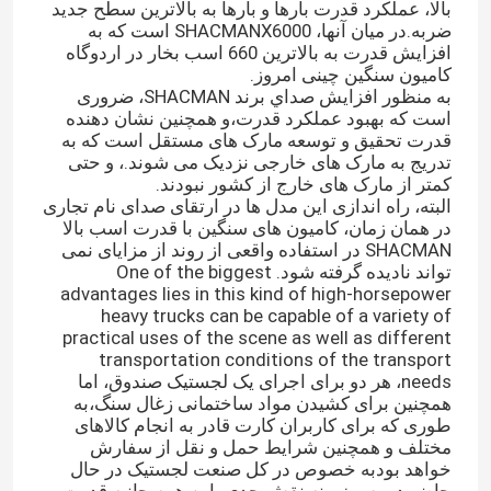
بالا، عملکرد قدرت بارها و بارها به بالاترین سطح جدید
ضربه.در میان آنها، SHACMANX6000 است که به
افزایش قدرت به بالاترین 660 اسب بخار در اردوگاه
کامیون سنگین چینی امروز.
به منظور افزایش صداي برند SHACMAN، ضروری
است که بهبود عملکرد قدرت،و همچنین نشان دهنده
قدرت تحقیق و توسعه مارک های مستقل است که به
تدریج به مارک های خارجی نزدیک می شوند.، و حتی
کمتر از مارک های خارج از کشور نبودند.
البته، راه اندازی این مدل ها در ارتقای صدای نام تجاری
در همان زمان، کامیون های سنگین با قدرت اسب بالا
SHACMAN در استفاده واقعی از روند از مزایای نمی
تواند نادیده گرفته شود. One of the biggest
advantages lies in this kind of high-horsepower
heavy trucks can be capable of a variety of
practical uses of the scene as well as different
transportation conditions of the transport
needs، هر دو برای اجرای یک لجستیک صندوق، اما
همچنین برای کشیدن مواد ساختمانی زغال سنگ،به
طوری که برای کاربران کارت قادر به انجام کالاهای
مختلف و همچنین شرایط حمل و نقل از سفارش
خواهد بودبه خصوص در کل صنعت لجستیک در حال