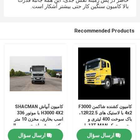
حاضر در پس زمینه نقش جدی، این همه جانبه قدرت
بالا کامیون سنگین کار حتی بیشتر آشکار است.
Recommended Products
کامیون کشنده شاکمن F3000
کامیون آبپاش SHACMAN
4x2 با لاستیک های 12R22.5،
H3000 4X2 با موتور 336
باک سوخت 400 لیتری و
اسب بخاری، مخزن 10 متر
محور محرک 13T MAN با
مکعبی و فرمان چپ یورو II
کاهش دوگانه
ارسال سؤال
ارسال سؤال