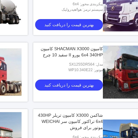
پیکربندی محور: 6x4
سیستم ترمز: هوا/هیدرولیک
بهترین قیمت را دریافت کنید
کامیون SHACMAN X3000 کامیون
6x4 340HP یورو II سفید 10 چرخ
مدل: SX1255DR564
موتور: WP10.340E22
بهترین قیمت را دریافت کنید
شاکمن X3000 کامیون تریلر 430HP
6x4 تراکتور کامیون سر WEICHAI
موتور برای فروش
کامیون کشنده شاکمن X3000 430HP 6x4 با
پیکربندی محور: 6x4