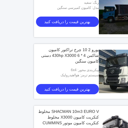
رنگ: سفید
مدل: کامیون کمپرسی سنگین
بهترین قیمت را دریافت کنید
یورو 2 10 چرخ تراکتور کامیون
شاکمن 430hp X3000 6 * 4 دستی
کامیون سنگین
پیکربندی محور: 6x4
سیستم ترمز: هوا/هیدرولیک
بهترین قیمت را دریافت کنید
SHACMAN 10m3 EURO V مخلوط
کنکریت کامیون X3000 مخلوط
کنکریت کامیون موتور CUMMINS