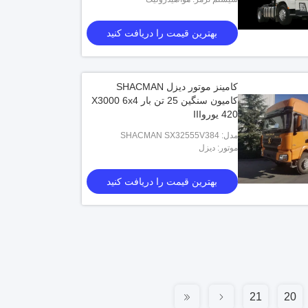
بهترین قیمت را دریافت کنید
کامینز موتور دیزل SHACMAN
کامیون سنگین 25 تن بار X3000 6x4
420 یوروIII
مدل: SHACMAN SX32555V384
موتور: دیزل
بهترین قیمت را دریافت کنید
21
20