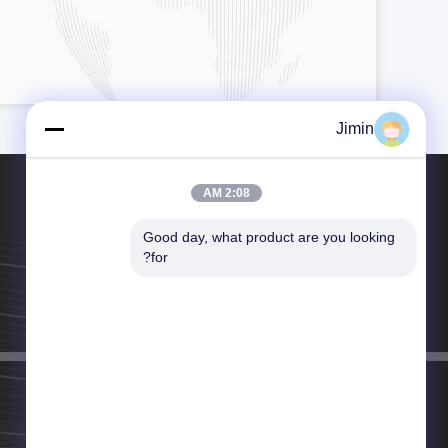
Jimin
2:08 AM
Good day, what product are you looking 
for?
تلفن：86-029-86611565
پست الکترونیک：christina@shacman-tractor.com