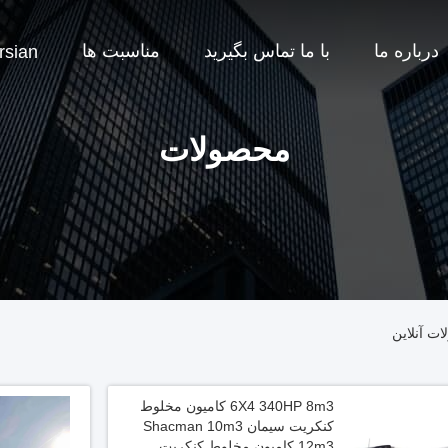
درباره ما
با ما تماس بگیرید
مناسبت ها
rsian
محصولات
6X4 340HP 8m3 کامیون مخلوط
کنکریت سیمان Shacman 10m3
12m3 کامیون مخلوط کنکریت