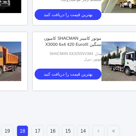
بهترین قیمت را دریافت کنید
موتور کامینز SHACMAN کامیون
سنگین X3000 6x4 420 EuroIII
مدل: SHACMAN SX32555V384
موتور: دیزل
بهترین قیمت را دریافت کنید
19
18
17
16
15
14