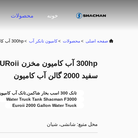
خونه
محصولات
صفحه اصلی
>
محصولات
>
کامیون تانکر آب
>
300hp آب کامیون مخزن SHACMAN F3000 6x4 EURoii سفید 2000 گالن آب کامیون
300hp آب 
سفید 2000 گالن آب کامیون
تانک 300 اسب بخار شاکمن,تانک آب کامیون شاکمن F3000,يورو ۲۰۰۰ گالن آب
Water Truck Tank Shacman F3000
Euroii 2000 Gallon Water Truck
محل منبع:
شانشی، شیان