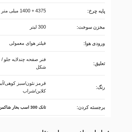
4375 + 1400 میلی متر
پایه چرخ:
300 لیتر
مخزن سوخت:
فیلتر هوای معمولی
ورودی هوا:
تعلیق:
شکل
قرمز نئون/سبز کوهی/آب
رنگ:
کلاین/شراب
برجسته کردن:
تانک 300 اسب بخار شاکمن,تانک آب کامیون شاکمن F3000,يورو ۲۰۰۰ گالن آب