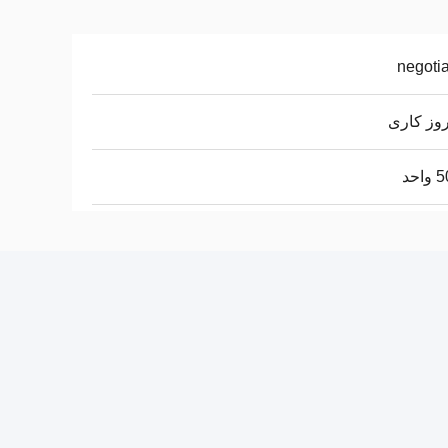
negoti
احد