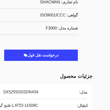
نام تجاری:
SHACMAN
گواهی:
ISO9001/CCC
شماره مدل:
F3000
درخواست نقل قول
جزئیات محصول
SX5255GSSDN434
مدل:
RTD-11509C با فلنج گیر QH50
انتقال: