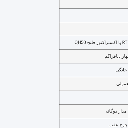
نج QH50
خانگی
عمولی
مدار دوگانه
 چرخ عقب