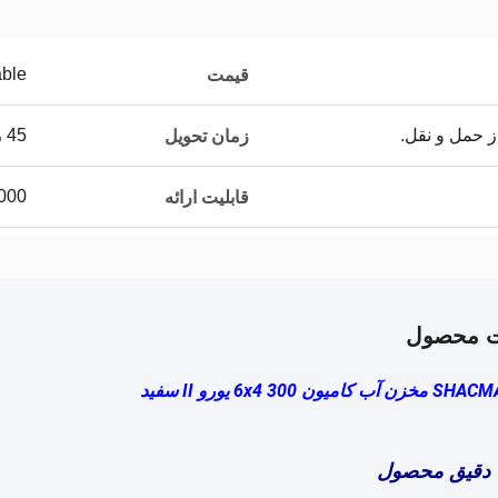
able
قیمت
ز حمل و نقل.
45 روز کاری
زمان تحویل
5000 و
قابلیت ارائه
ت محصول
ون 6x4 300 یورو II سفید
 دقیق محصول