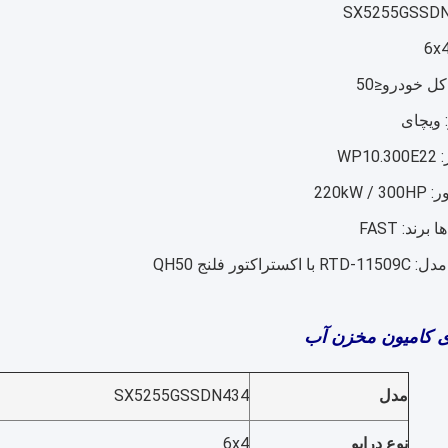
ل خودرو≤50
: ویچای
WP1
220kW 
رند: FAST
تراکتور فلنج QH50
ای کامیون مخزن آب
مدل
SX5255GSSDN434
نوع درایو
6x4