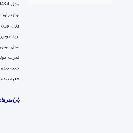
مدل: SX5255GSSDN434
نوع درایو: 6x4
وزن: وزن ک
برند موتور
مدل موتور: 0.300E22
قدرت موتور: / 300HP
جعبه دنده ها ب
جعبه دنده مدل: RTD-11509C با اکس
پارامتره