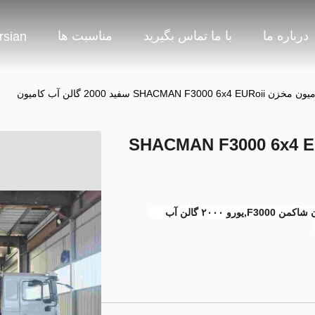
درباره ما
با ما تماس بگیرید
مناسبت ها
rsian
کامیون مخزن SHACMAN F3000 6x4 EURoii