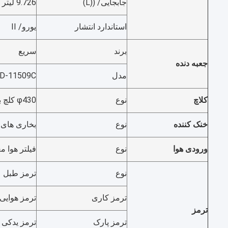
جابجایی/ ((L)
9.726 لیتر
استاندارد انتشار
یورو/ II
برند
سریع
جعبه دنده
مدل
RTD-11509C با اکستراکتور فل
کلاچ
نوع
φ430 کلچ بهار دیافراگم
خنک کننده
نوع
بخاری های 
ورودی هوا
نوع
فیلتر هوا م
نوع
ترمز طبل
ترمز کاری
ترمز هوایی 
ترمز
ترمز پارک
ترمز یدکی