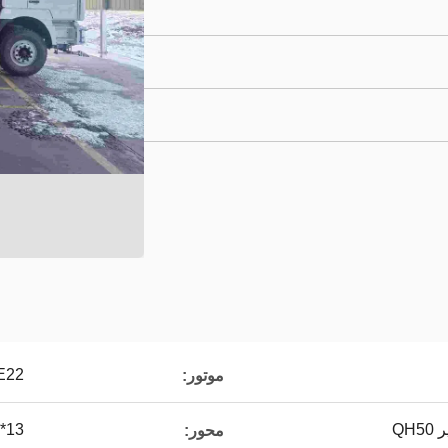
E22
موتور:
7.5T/2*13 محور 
محور: