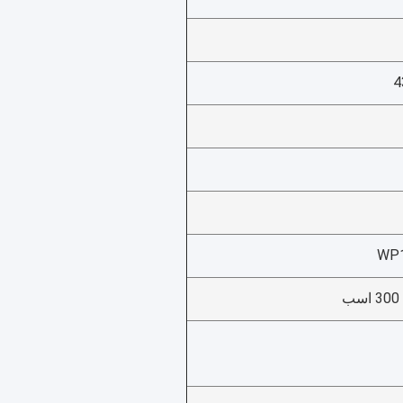
4
WP1