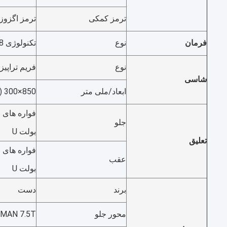
ترمز کمکی
ترمز اگزوز مو
فرمان
نوع
تکنولوژی ZF8098، دستگاه هدایت توپ گردش
نوع
فریم تراپیز
شاسی
ابعاد/ملی متر
850×300 ((8+5)
جلو
بولت U
تعلیق
عقب
بولت U
برند
دست
محور جلو
MAN 7.5T