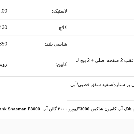
00 R20
لاستیک:
φ430 کلاچ فنر د
کلاچ:
50×300 (8+5)
شاسی بلند:
فنر صفحه چندلایه جلو / عقب 2 صفحه اصلی + 2 پیچ U
رویه
کابین:
ی پر ستاره/سفید شفق قطبی/آبی
,
Tank Shacman F3000