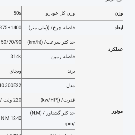
وزن
وزن کل خودرو
≤50
ابعاد
فاصله چرخ/ ((ملی متر)
375+1400
حداکثر سرعت/ ((km/h)
50/70/90
عملکرد
فاصله زمین
>314
برند
ويچاي
مدل
0.300E22
قدرت/ ((kw/HP)
220 ولت / 300 اسب
موتور
حداکثر گشتاور / (N.M)
1240 N·M
/rpm