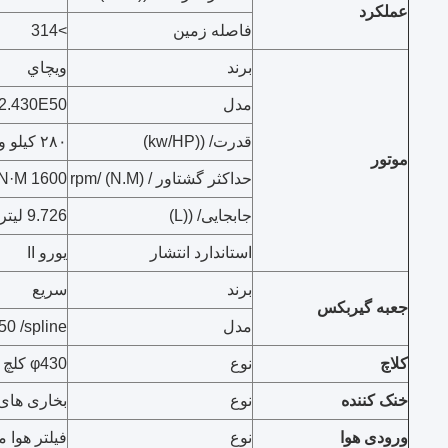
عملکرد
فاصله زمین
>314
برند
ويچاي
مدل
2.430E50
قدرت/ ((kw/HP)
۲۸۰ کیلو وات / ۴۳۰ اسب
موتور
حداکثر گشتاور / (N.M) /rpm
1600 N·M
جابجایی/ ((L)
9.726 لیتر
استاندارد انتشار
یورو II
برند
سریع
جعبه گیربکس
مدل
 /spline
کلاچ
نوع
φ430 کلچ بهار دیافراگم
خنک کننده
نوع
بخاری های
ورودی هوا
نوع
فیلتر هوا 