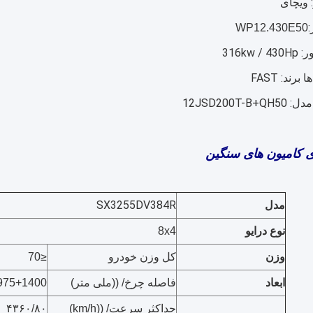
: ویچای
WP12.430E50
316kw 
رند: FAST
12JSD200T-B
ی کامیون های سنگین
SX3255DV384R
مدل
نوع درایو
8x4
وزن
کل
وزن خودرو
≤70
ابعاد
فاصله چرخ/ ((ملی متر)
975+1400
حداکثر سرعت/ ((km/h)
۴۳۶۰/۸۰