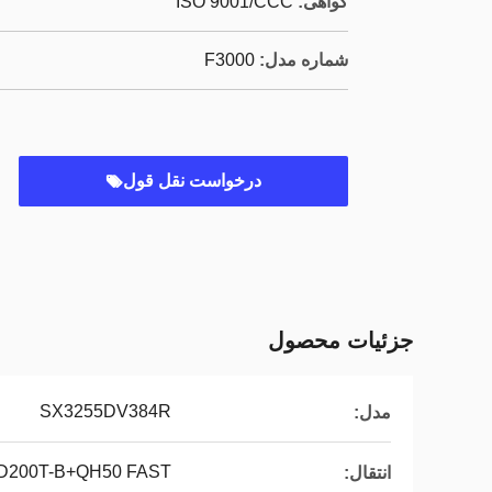
گواهی:
ISO 9001/CCC
شماره مدل:
F3000
درخواست نقل قول
جزئیات محصول
SX3255DV384R
مدل:
D200T-B+QH50 FAST
انتقال: