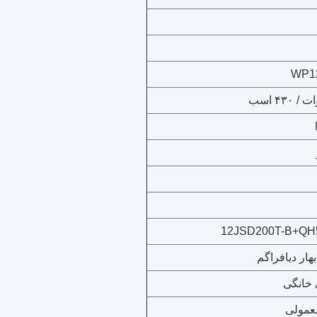
WP1
12JSD200T-B+QH50
 خانگی
معمولی