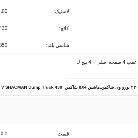
00 R20
لاستیک:
φ430 کلاچ فنر د
کلاچ:
50×300 (8+7)
شاسی بلند:
فنر صفحه چند لایه جلو / عقب 4 صفحه اصلی + 4 پیچ U
,
430 Euro V SHACMAN Dump Truck
able
قیمت