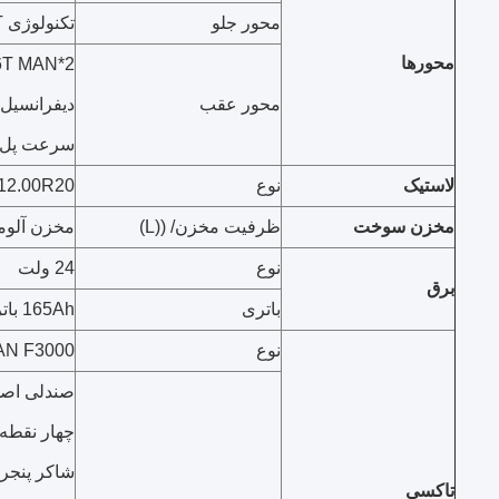
محور جلو
تکنولوژی MAN 2*9.5T محور جلو
محورها
محور عقب
دیفرانسیل
سرعت پل: .92
لاستیک
نوع
12.00R20
مخزن سوخت
ظرفیت مخزن/ ((L)
مخزن آلومینیوم
نوع
24 ولت
برق
باتری
165Ah باتری بدون تعمیر
نوع
SHACMAN F3000 ک
صندلی اصلی
چهار نقطه 
شاکر پنجره
تاکسي