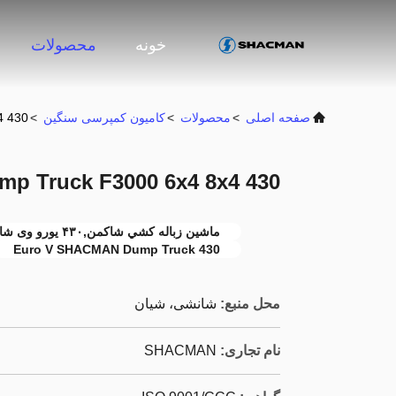
خونه
محصولات
صفحه اصلی
>
محصولات
>
کامیون کمپرسی سنگین
>
x4 430
MAN Dump Truck F3000 6x4 8x4 430
ماشين زباله کشي شاکمن,۴۳۰ یورو وی شاکمن,ماشين 8X4 شاکمن
430 Euro V SHACMAN Dump Truck
محل منبع:
شانشی، شیان
نام تجاری:
SHACMAN