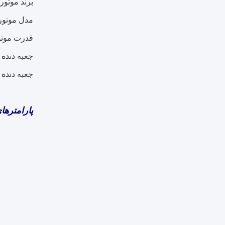
برند موتور
مدل موتور:
قدرت موتور: / 430Hp
جعبه دنده ها ب
جعبه دنده مدل: +QH50
پارامترها