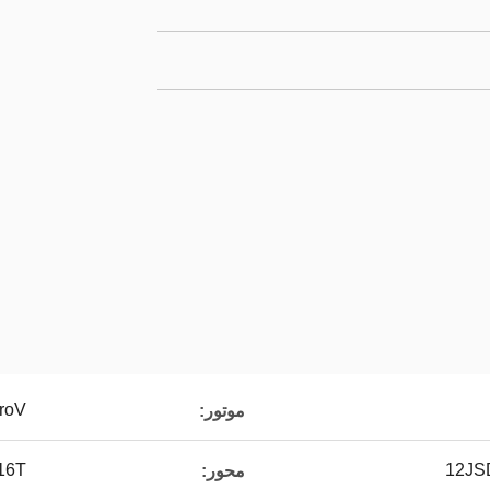
roV
موتور:
12JS
9.5T /2*16T 
محور: