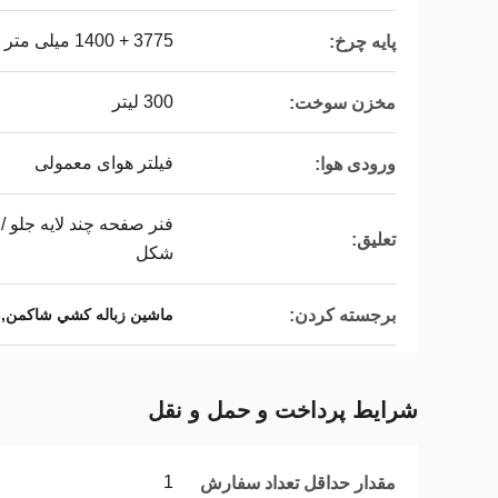
3775 + 1400 میلی متر
پایه چرخ:
300 لیتر
مخزن سوخت:
فیلتر هوای معمولی
ورودی هوا:
تعلیق:
شکل
برجسته کردن:
ماشين زباله کشي شاکمن,۴۳۰ یورو وی شاکمن,ماشين 8X4 شاکمن
شرایط پرداخت و حمل و نقل
1
مقدار حداقل تعداد سفارش