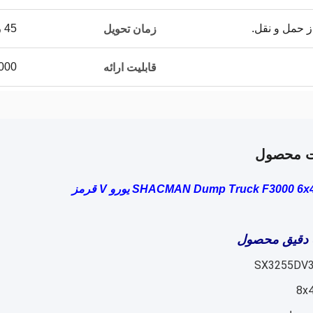
ز حمل و نقل.
45 روز کاری
زمان تحویل
5000 واحد د
قابلیت ارائه
ت محصول
SHACMAN Dump Truck F3000 6 یورو V قرمز
 دقیق محصول