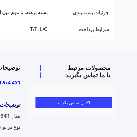
بسته برهنه، با موم قبل ا
جزئیات بسته بندی
T/T، L/C
شرایط پرداخت
توضیحا
محصولات مرتبط
با ما تماس بگیرید
x4 8x4 430
اکنون تماس بگیرید
توضیحات
مدل: SX3255DV384R
نوع درایو: 8x4