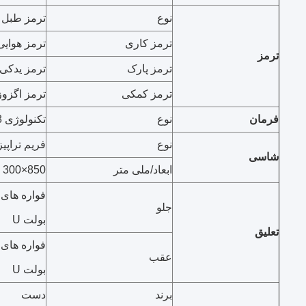
نوع
ترمز طبل
ترمز کاری
ترمز هوایی
ترمز
ترمز پارک
ترمز یدکی
ترمز کمکی
ترمز اگزوز مو
فرمان
نوع
تکنولوژی ZF8098، دستگاه هدایت توپ گردش
نوع
فریم تراپی
شاسی
ابعاد/ملی متر
850×300 ((8+7)
جلو
بولت U
تعلیق
عقب
بولت U
برند
دست