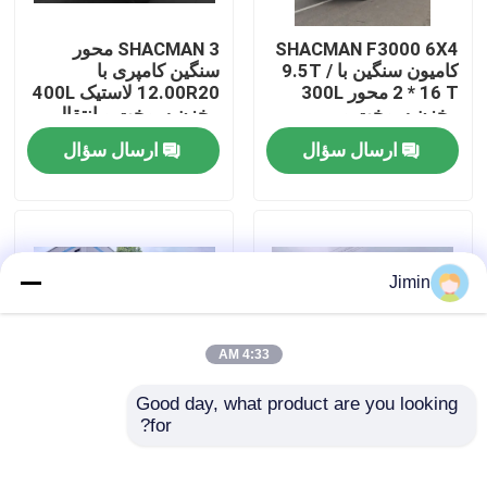
SHACMAN F3000 6X4
SHACMAN 3 محور
تور کارخانه
کامیون سنگین با 9.5T /
سنگین کامپری با
2 * 16 T محور 300L
12.00R20 لاستیک 400L
مخزن سوخت و
مخزن سوخت و انتقال
کنترل کیفیت
3775+1400 میلی متر
دستی 430HP یوروII 25
ارسال سؤال
ارسال سؤال
فاصله چرخ
تن
با ما تماس بگیرید
اخبار
Jimin
درخواست نقل قول
4:33 AM
Good day, what product are you looking 
کامیون کمپرسی سنگین
for?
شاکمن X3000 کامیون
SHACMAN X3000
8x4 375HP EuroV،
محموله عمده بارکش
کیفیت بالا
کامپ کامپ کامپ 4x2
کامیون تراکتور