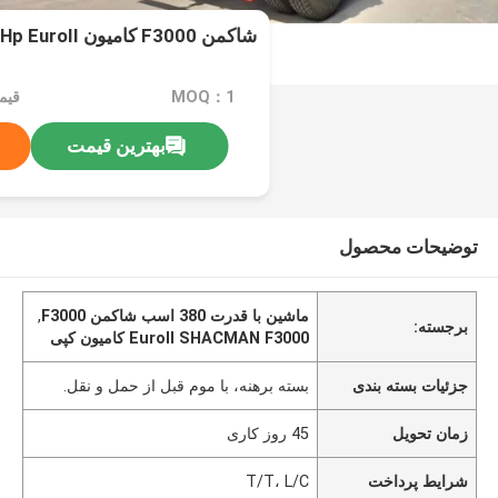
شاکمن F3000 کامیون 6x4 380Hp EuroII سفید
MOQ：1
قیمت：e
بهترین قیمت
توضیحات محصول
ماشين با قدرت 380 اسب شاکمن F3000
,
برجسته:
EuroII SHACMAN F3000 کامیون کپی
جزئیات بسته بندی
بسته برهنه، با موم قبل از حمل و نقل.
زمان تحویل
45 روز کاری
شرایط پرداخت
T/T، L/C