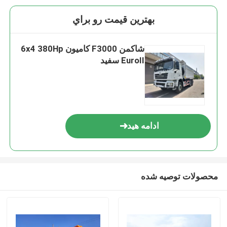
بهترين قيمت رو براي
شاکمن F3000 کامیون 6x4 380Hp
EuroII سفید
ادامه هید
محصولات توصیه شده