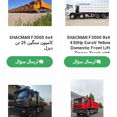
SHACMAN F3000 6x4
SHACMAN F3000 8x4
430Hp EuroV Yellow
کامیون سنگین 25 تن
Domestic Front Lift
دیزل
Tipper Truck with
300L Fuel Tank and
ارسال سؤال
ارسال سؤال
12.00R20 Tires
خونه
محصولات
درباره ما