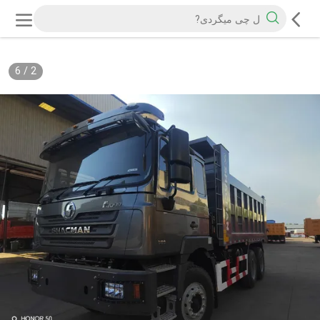
6
/
2