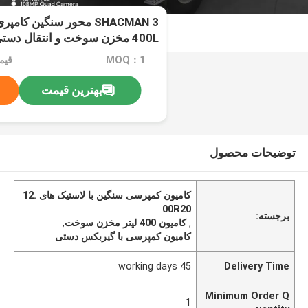
400L مخزن سوخت و انتقال دستی 430HP یوروII 25 تن
MOQ：1
قیمت：e
بهترین قیمت
توضیحات محصول
کامیون کمپرسی سنگین با لاستیک های 12.
00R20
برجسته:
,
کامیون 400 لیتر مخزن سوخت
,
کامیون کمپرسی با گیربکس دستی
45 working days
Delivery Time
Minimum Order Q
1