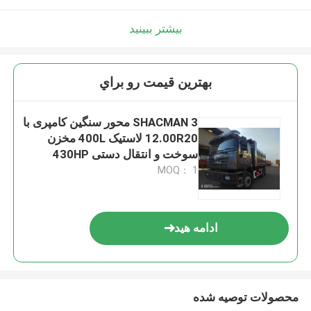
بیشتر ببینید
بهترين قيمت رو براي
SHACMAN 3 محور سنگین کامپری با
12.00R20 لاستیک 400L مخزن
سوخت و انتقال دستی 430HP
یوروII 25 تن
MOQ： 1
ادامه هید
محصولات توصیه شده