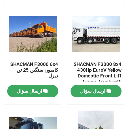
SHACMAN F3000 6x4
SHACMAN F3000 8x4
430Hp EuroV Yellow
کامیون سنگین 25 تن
Domestic Front Lift
دیزل
Tipper Truck with
300L Fuel Tank and
خونه
ارسال سؤال
ارسال سؤال
12.00R20 Tires
محصولات
درباره ما