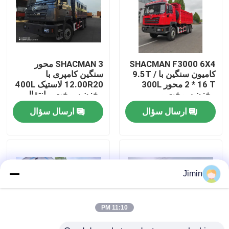
تور کارخانه
کنترل کیفیت
SHACMAN F3000 6X4
SHACMAN 3 محور
کامیون سنگین با 9.5T /
سنگین کامپری با
2 * 16 T محور 300L
12.00R20 لاستیک 400L
با ما تماس بگیرید
مخزن سوخت و
مخزن سوخت و انتقال
3775+1400 میلی متر
دستی 430HP یوروII 25
ارسال سؤال
ارسال سؤال
فاصله چرخ
تن
اخبار
درخواست نقل قول
Jimin
کامیون کمپرسی سنگین
11:10 PM
کامیون تراکتور